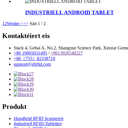
INDUSTRIELL ANDROID TABLET
1
2
Weider >
>>
Säit 1 / 2
Kontaktéiert eis
Stack 4, Gebai A, No.2, Shangxue Science Park, Xinxue Geme
+86 19065031495
/
+8613926540227
+86（755）82338710
support@sftrfid.com
Produkt
Handheld RFID Scanneren
Industriell RFID-Tabletten