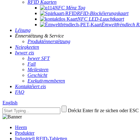
RFID Kaarten
NFC Mënz Tag
RFID-Blockéierungskaart
NFC LED-Luuchtkaart
Ëmweltfrëndlech 
Léisung
Ënnerstëtzung & Service
Produktënnerstëtzung
Neiegkeeten
Iwwer eis
Iwwer SFT
Fall
Meilesteen
Geschicht
Exekutivmemberen
Kontaktéiert eis
FAQ
English
Dréckt Enter fir ze sichen oder ESC
Heem
Produkter
Industriell RFID-Tabletten