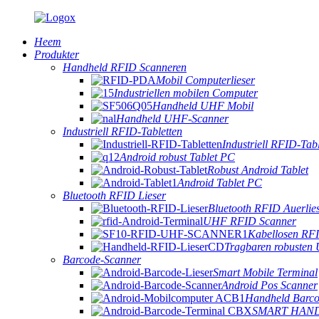
Heem
Produkter
Handheld RFID Scanneren
Mobil Computerlieser
Industriellen mobilen Computer
Handheld UHF Mobil
Handheld UHF-Scanner
Industriell RFID-Tabletten
Industriell RFID-Tabl
Android robust Tablet PC
Robust Android Tablet
Android Tablet PC
Bluetooth RFID Lieser
Bluetooth RFID Auerlie
UHF RFID Scanner
Kabellosen RF
Tragbaren robusten
Barcode-Scanner
Smart Mobile Terminal
Android Pos Scanner
Handheld Barco
SMART HAN