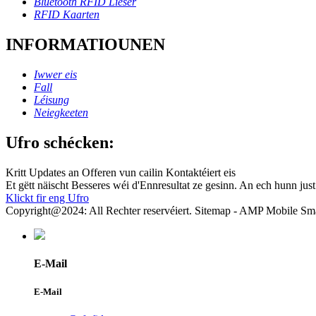
Bluetooth RFID Lieser
RFID Kaarten
INFORMATIOUNEN
Iwwer eis
Fall
Léisung
Neiegkeeten
Ufro schécken:
Kritt Updates an Offeren vun cailin Kontaktéiert eis
Et gëtt näischt Besseres wéi d'Ennresultat ze gesinn. An ech hunn jus
Klickt fir eng Ufro
Copyright@2024: All Rechter reservéiert. Sitemap - AMP Mobile Sm
E-Mail
E-Mail