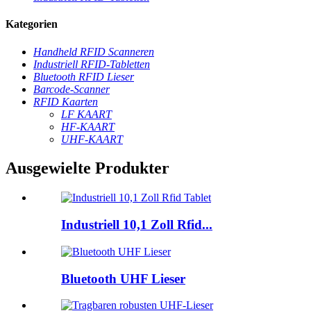
Kategorien
Handheld RFID Scanneren
Industriell RFID-Tabletten
Bluetooth RFID Lieser
Barcode-Scanner
RFID Kaarten
LF KAART
HF-KAART
UHF-KAART
Ausgewielte Produkter
Industriell 10,1 Zoll Rfid...
Bluetooth UHF Lieser