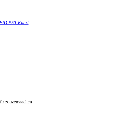
RFID PET Kaart
 fir zouzemaachen