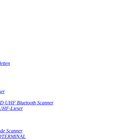
etten
ser
ID UHF Bluetooth Scanner
 UHF-Lieser
de Scanner
DTERMINAL